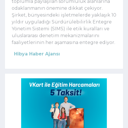
toplumla paylaşılan sorumluluk alanlarına
odaklanmanın önemine dikkat çekiyor.
Şirket, bünyesindeki işletmelerde yaklaşık 10
yıldır uyguladığı Sürdürülebilirlik Entegre
Yönetim Sistemi (SIMS) ile etik kuralları ve
uluslararası denetim mekanizmalarını
faaliyetlerinin her aşamasına entegre ediyor.
Hibya Haber Ajansı