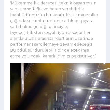
'Mükemmellik' derecesi, teknik başarımızın
yanı sıra şeffaflık ve hesap verebilirlik
taahhüdümüzün bir kanıtı. Kritik mineraller
çağında sorumlu üretimin artık bir piyasa
şartı haline geldiği bilinciyle;
biyoçeşitlilikten sosyal uyuma kadar her
alanda uluslararası standartların üzerinde
performans sergilemeye devam edeceğiz.
Bu ödül, sürdürülebilir bir gelecek inşa
etme yolundaki kararlılığımızı pekiştiriyor.”