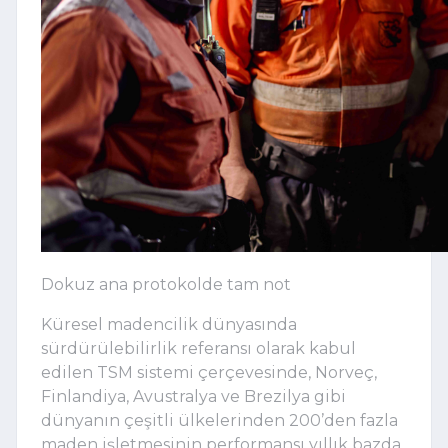
Dokuz ana protokolde tam not
Küresel madencilik dünyasında
sürdürülebilirlik referansı olarak kabul
edilen TSM sistemi çerçevesinde, Norveç,
Finlandiya, Avustralya ve Brezilya gibi
dünyanın çeşitli ülkelerinden 200’den fazla
maden işletmesinin performansı yıllık bazda