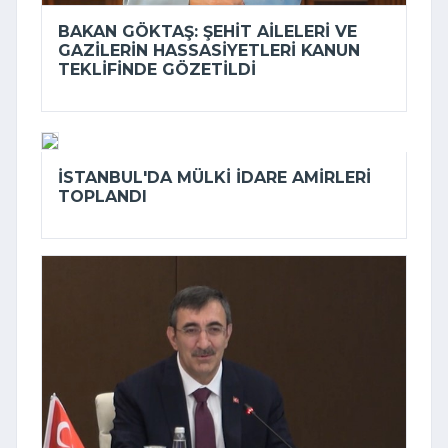
BAKAN GÖKTAŞ: ŞEHIT AILELERI VE
GAZILERIN HASSASIYETLERI KANUN
TEKLIFINDE GÖZETILDI
İSTANBUL'DA MÜLKI IDARE AMIRLERI
TOPLANDI