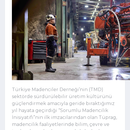
Türkiye Madenciler Derneği’nin (TMD)
sektörde sürdürülebilir üretim kültürünü
güçlendirmek amacıyla geride bıraktığımız
yıl hayata geçirdiği “Sorumlu Madencilik
İnisiyatifi”nin ilk imzacılarından olan Tüprag,
madencilik faaliyetlerinde bilim, çevre ve