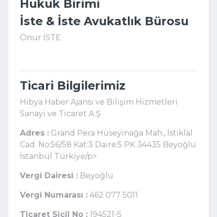
Hukuk Birimi
İste & İste Avukatlık Bürosu
Onur İSTE
Ticari Bilgilerimiz
Hibya Haber Ajansı ve Bilişim Hizmetleri
Sanayi ve Ticaret A.Ş
Adres :
Grand Pera Hüseyinağa Mah., İstiklal
Cad. No:56/58 Kat:3 Daire:5 PK 34435 Beyoğlu
İstanbul Türkiye/p>
Vergi Dairesi :
Beyoğlu
Vergi Numarası :
462 077 5011
Ticaret Sicil No :
194521-5