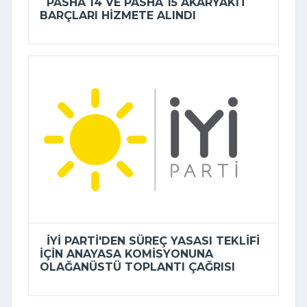
PASHA 14 VE PASHA 15 AKARYAKIT
BARÇLARI HIZMETE ALINDI
İYİ PARTI'DEN SÜREÇ YASASI TEKLIFI
IÇIN ANAYASA KOMISYONUNA
OLAĞANÜSTÜ TOPLANTI ÇAĞRISI