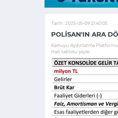
Tarih : 2025-05-09 21:40:05
POLISAN'IN ARA D
Kamuyu Aydınlatma Platformuna
mali tablosu şöyle: