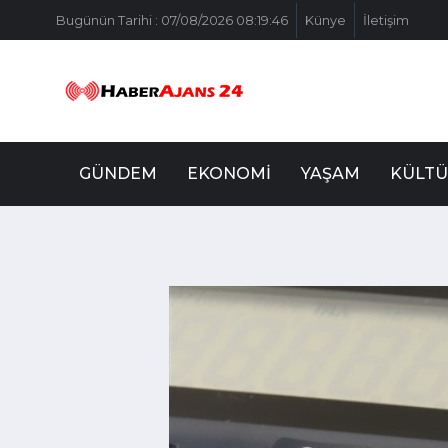
Bugünün Tarihi : 07/08/2026 08:19:46
Künye
İletişim
GÜNDEM
EKONOMI
YAŞAM
KÜLTÜ