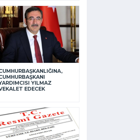
CUMHURBAŞKANLIĞINA,
CUMHURBAŞKANI
YARDIMCISI YILMAZ
VEKALET EDECEK