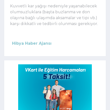
Kuvvetli kar yağışı nedeniyle yaşanabilecek
olumsuzluklara (başta buzlanma ve don
olayına bağlı ulaşımda aksamalar ve tipi vb.)
karşı dikkatli ve tedbirli olunması gerekiyor.
Hibya Haber Ajansı