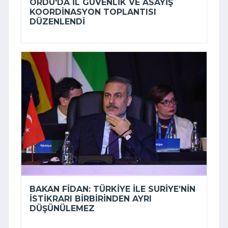
ORDU'DA İL GÜVENLIK VE ASAYIŞ
KOORDINASYON TOPLANTISI
DÜZENLENDI
BAKAN FIDAN: TÜRKIYE ILE SURIYE’NIN
ISTIKRARI BIRBIRINDEN AYRI
DÜŞÜNÜLEMEZ