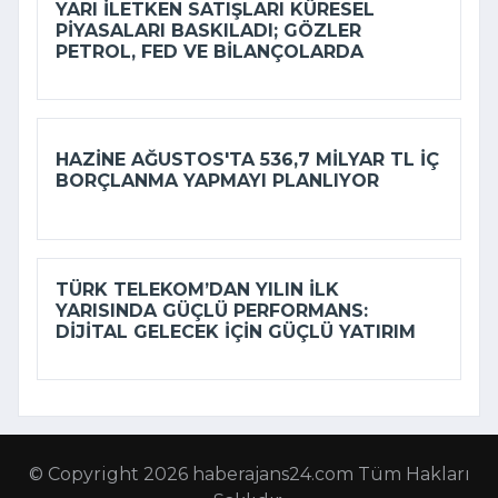
YARI ILETKEN SATIŞLARI KÜRESEL
PIYASALARI BASKILADI; GÖZLER
PETROL, FED VE BILANÇOLARDA
HAZINE AĞUSTOS'TA 536,7 MILYAR TL IÇ
BORÇLANMA YAPMAYI PLANLIYOR
TÜRK TELEKOM’DAN YILIN ILK
YARISINDA GÜÇLÜ PERFORMANS:
DIJITAL GELECEK IÇIN GÜÇLÜ YATIRIM
© Copyright 2026 haberajans24.com Tüm Hakları