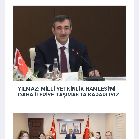
YILMAZ: MILLI YETKINLIK HAMLESI’NI
DAHA ILERIYE TAŞIMAKTA KARARLIYIZ