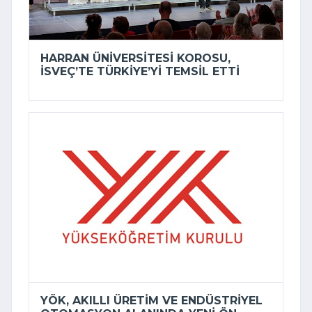
HARRAN ÜNIVERSITESI KOROSU,
İSVEÇ’TE TÜRKIYE’YI TEMSIL ETTI
YÖK, AKILLI ÜRETIM VE ENDÜSTRIYEL