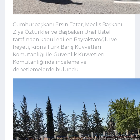
Cumhurbaşkanı Ersin Tatar, Meclis Başkanı
Ziya Öztürkler ve Başbakan Ünal Üstel
tarafından kabul edilen Bayraktaroğlu ve
heyeti, Kıbrıs Türk Barış Kuvvetleri
Komutanlığı ile Güvenlik Kuvvetleri
Komutanlığında inceleme ve
denetlemelerde bulundu.