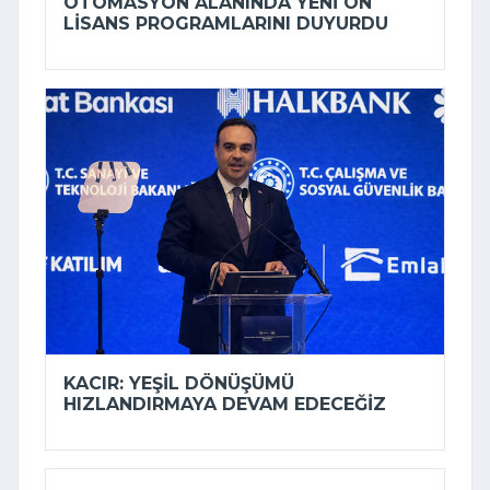
OTOMASYON ALANINDA YENI ÖN
LISANS PROGRAMLARINI DUYURDU
KACIR: YEŞIL DÖNÜŞÜMÜ
HIZLANDIRMAYA DEVAM EDECEĞIZ