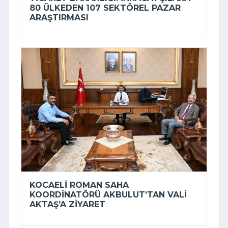
80 ÜLKEDEN 107 SEKTÖREL PAZAR
ARAŞTIRMASI
KOCAELI ROMAN SAHA
KOORDINATÖRÜ AKBULUT’TAN VALI
AKTAŞ’A ZIYARET