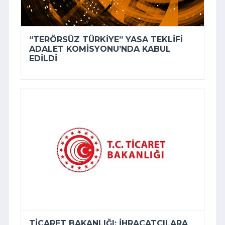
“TERÖRSÜZ TÜRKIYE” YASA TEKLIFI
ADALET KOMISYONU’NDA KABUL
EDILDI
TICARET BAKANLIĞI: İHRACATÇILARA