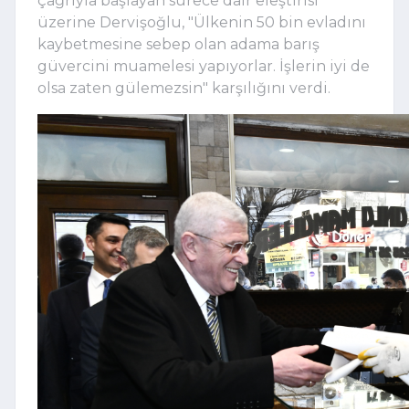
çağrıyla başlayan sürece dair eleştirisi
üzerine Dervişoğlu, "Ülkenin 50 bin evladını
kaybetmesine sebep olan adama barış
güvercini muamelesi yapıyorlar. İşlerin iyi de
olsa zaten gülemezsin" karşılığını verdi.