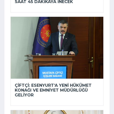
SAAT 45 DAKIKAYA INECEK
ÇIFTÇI: ESENYURT’A YENI HÜKÜMET
KONAĞI VE EMNIYET MÜDÜRLÜĞÜ
GELIYOR