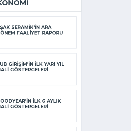
KONOMI
ŞAK SERAMIK'IN ARA
ÖNEM FAALIYET RAPORU
UB GIRIŞIM'IN ILK YARI YIL
ALI GÖSTERGELERI
OODYEAR'IN ILK 6 AYLIK
ALI GÖSTERGELERI