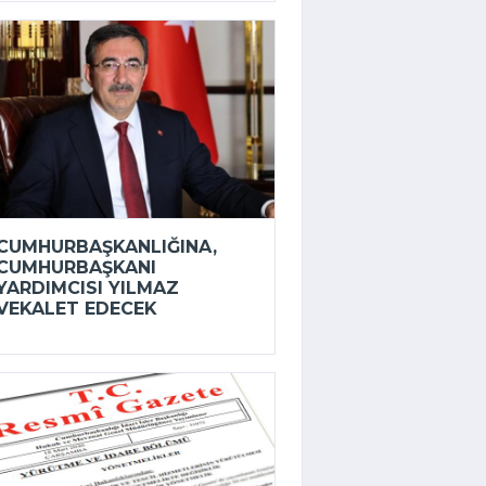
CUMHURBAŞKANLIĞINA,
CUMHURBAŞKANI
YARDIMCISI YILMAZ
VEKALET EDECEK