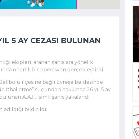
IL 5 AY CEZASI BULUNAN
ğı ekipleri, aranan şahıslara yönelik
ında önemli bir operasyon gerçekleştirdi.
Gelibolu ilçesine bağlı Evreşe beldesinde
e ithal etme” suçundan hakkında 26 yıl 5 ay
ulunan A.A.F. isimli şahıs yakalandı.
edildiği bildirildi.