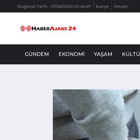
Bugünün Tarihi : 07/08/2026 05:46:49
Künye
İletişim
GÜNDEM
EKONOMI
YAŞAM
KÜLTÜ