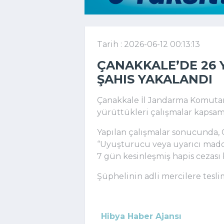
Tarih : 2026-06-12 00:13:13
ÇANAKKALE’DE 26 Y
ŞAHIS YAKALANDI
Çanakkale İl Jandarma Komutanlı
yürüttükleri çalışmalar kapsam
Yapılan çalışmalar sonucunda, 
“Uyuşturucu veya uyarıcı madd
7 gün kesinleşmiş hapis cezası b
Şüphelinin adli mercilere teslim 
Hibya Haber Ajansı