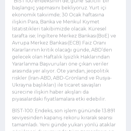
"BİST100 endeksinin de, güne ‘satıcılı’ bir
başlangıç yapmasını bekliyoruz. Yurt içi
ekonomik takvimde; 30 Ocak haftasına
ilişkin Para, Banka ve Menkul Kıymet
İstatistikleri takibimizde olacak. Küresel
tarafta ise; İngiltere Merkez Bankası(BoE) ve
Avrupa Merkez Bankası(ECB) Faiz Oranı
Kararlarının kritik olacağı günde, ABD’den
gelecek olan Haftalık İşsizlik Haklarından
Yararlanma Başvuruları öne çıkan veriler
arasında yer alıyor. Öte yandan, jeopolitik
riskler (İran-ABD, ABD-Grönland ve Rusya-
Ukrayna başlıkları) ile ticaret savaşları
sürecine ilişkin haber akışları da
piyasalardaki fiyatlamalara etki edebilir.
BİST-100: Endeks, son işlem gününde 13.891
seviyesinden kapanış rekoru kırarak seansı
tamamladı. Yeni günde yukarı yönlü ataklar