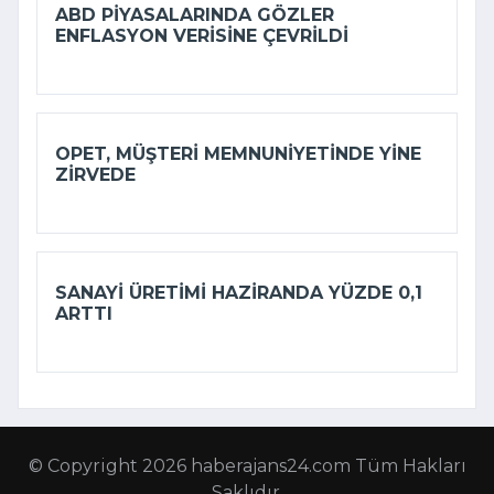
ABD PIYASALARINDA GÖZLER
ENFLASYON VERISINE ÇEVRILDI
OPET, MÜŞTERI MEMNUNIYETINDE YINE
ZIRVEDE
SANAYI ÜRETIMI HAZIRANDA YÜZDE 0,1
ARTTI
© Copyright 2026 haberajans24.com Tüm Hakları
Saklıdır.