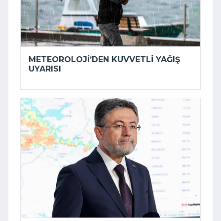
METEOROLOJI’DEN KUVVETLI YAĞIŞ
UYARISI