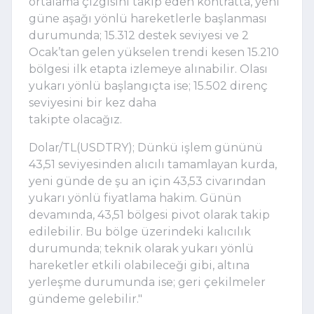
ortalama çizgisini takip eden kontratta, yeni
güne aşağı yönlü hareketlerle başlanması
durumunda; 15.312 destek seviyesi ve 2
Ocak’tan gelen yükselen trendi kesen 15.210
bölgesi ilk etapta izlemeye alınabilir. Olası
yukarı yönlü başlangıçta ise; 15.502 direnç
seviyesini bir kez daha
takipte olacağız.
Dolar/TL(USDTRY); Dünkü işlem gününü
43,51 seviyesinden alıcılı tamamlayan kurda,
yeni günde de şu an için 43,53 civarından
yukarı yönlü fiyatlama hakim. Günün
devamında, 43,51 bölgesi pivot olarak takip
edilebilir. Bu bölge üzerindeki kalıcılık
durumunda; teknik olarak yukarı yönlü
hareketler etkili olabileceği gibi, altına
yerleşme durumunda ise; geri çekilmeler
gündeme gelebilir."